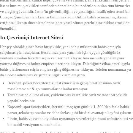
tercih edebilirsiniz, çünkü hepsi güvenli ve yasaldır. Bahis şirketinin faaliyetleri
lisans kurumu yetkilileri tarafından denetlenir, bu nedenle sunulan tüm hizmetler
ve araçlar güvenlidir. 1win ’in güvenilirliğini ve yasallığını tasdik eden resmi bir
Curaçao Şans Oyunları Lisansı bulunmaktadır. Online bahis oynamanın, ikamet
ettiğiniz ülkenin düzenlemelerine göre yasal olması gerektiğine dikkat etmek de
önemlidir.
In Çevrimiçi Internet Sitesi
Her şey olabildiğince basit bir şekilde, yani bahis miktarının bahis oranıyla
çarpılmasıyla hesaplanır. Hesabınıza para yatırmak için uygun gördüğünüz
yöntemi sunulan listeden seçin ve üzerine tıklayın. Ana menüde yer alan para
yatırma düğmesini bulun empieza üzerine tıklayın. Dilediğiniz cihaz aracılığıyla
bahis platformuna erişin empieza giriş düğmesine tıklayın. Telefon numaranızı ya
da e-posta adresinizi ve şifrenizi ilgili kısımlara girin.
Heyecan, poker becerilerinizi test etmek için geniş fırsatlar sunan hızlı
masalara ve sit & go turnuvalarına kadar uzanıyor.
Tercihiniz ne olursa olsun, yüklemenizi kesinlikle hızlı ve rahat bir şekilde
yapabileceksiniz.
Kapsamlı spor istatistikleri, her ünlü maç için günlük 1. 500’den fazla bahis
pazarı, rekabetçi oranlar ve daha fazlası gibi bir dizi avantajın keyfini çıkarın.
“1win, bahis ve casino oyunları oynamayı sevenler için resmi website sitesi ve
bir mobil versiyonu sunmaktadır.