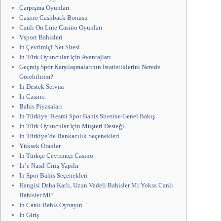
Çarpışma Oyunları
Casino Cashback Bonusu
Canlı On Line Casino Oyunları
Vsport Bahisleri
In Çevrimiçi Net Sitesi
In Türk Oyuncular Için Avantajları
Geçmiş Spor Karşılaşmalarının Istatistiklerini Nerede
Görebilirim?
In Destek Servisi
In Casino
Bahis Piyasaları
In Türkiye: Resmi Spor Bahis Sitesine Genel Bakış
In Türk Oyuncular Için Müşteri Desteği
In Türkiye’de Bankacılık Seçenekleri
Yüksek Oranlar
In Türkçe Çevrimiçi Casino
In’e Nasıl Giriş Yapılır
In Spor Bahis Seçenekleri
Hangisi Daha Karlı, Uzun Vadeli Bahisler Mi Yoksa Canlı
Bahisler Mi?
In Canlı Bahis Oynayın
In Giriş