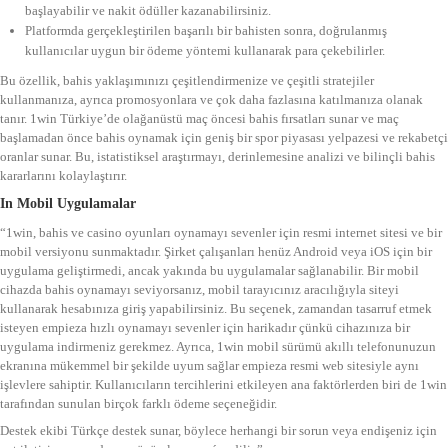
başlayabilir ve nakit ödüller kazanabilirsiniz.
Platformda gerçekleştirilen başarılı bir bahisten sonra, doğrulanmış
kullanıcılar uygun bir ödeme yöntemi kullanarak para çekebilirler.
Bu özellik, bahis yaklaşımınızı çeşitlendirmenize ve çeşitli stratejiler
kullanmanıza, ayrıca promosyonlara ve çok daha fazlasına katılmanıza olanak
tanır. 1win Türkiye’de olağanüstü maç öncesi bahis fırsatları sunar ve maç
başlamadan önce bahis oynamak için geniş bir spor piyasası yelpazesi ve rekabetçi
oranlar sunar. Bu, istatistiksel araştırmayı, derinlemesine analizi ve bilinçli bahis
kararlarını kolaylaştırır.
In Mobil Uygulamalar
“1win, bahis ve casino oyunları oynamayı sevenler için resmi internet sitesi ve bir
mobil versiyonu sunmaktadır. Şirket çalışanları henüz Android veya iOS için bir
uygulama geliştirmedi, ancak yakında bu uygulamalar sağlanabilir. Bir mobil
cihazda bahis oynamayı seviyorsanız, mobil tarayıcınız aracılığıyla siteyi
kullanarak hesabınıza giriş yapabilirsiniz. Bu seçenek, zamandan tasarruf etmek
isteyen empieza hızlı oynamayı sevenler için harikadır çünkü cihazınıza bir
uygulama indirmeniz gerekmez. Ayrıca, 1win mobil sürümü akıllı telefonunuzun
ekranına mükemmel bir şekilde uyum sağlar empieza resmi web sitesiyle aynı
işlevlere sahiptir. Kullanıcıların tercihlerini etkileyen ana faktörlerden biri de 1win
tarafından sunulan birçok farklı ödeme seçeneğidir.
Destek ekibi Türkçe destek sunar, böylece herhangi bir sorun veya endişeniz için