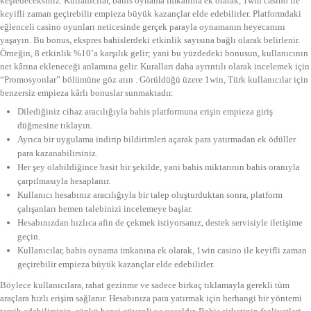
keşfedeceksiniz. Kullanıcılar, bahis oynama imkanına ek olarak, 1win casino ile
keyifli zaman geçirebilir empieza büyük kazançlar elde edebilirler. Platformdaki
eğlenceli casino oyunları neticesinde gerçek parayla oynamanın heyecanını
yaşayın. Bu bonus, ekspres bahislerdeki etkinlik sayısına bağlı olarak belirlenir.
Örneğin, 8 etkinlik %10’a karşılık gelir; yani bu yüzdedeki bonusun, kullanıcının
net kârına ekleneceği anlamına gelir. Kuralları daha ayrıntılı olarak incelemek için
“Promosyonlar” bölümüne göz atın . Görüldüğü üzere 1win, Türk kullanıcılar için
benzersiz empieza kârlı bonuslar sunmaktadır.
Dilediğiniz cihaz aracılığıyla bahis platformuna erişin empieza giriş
düğmesine tıklayın.
Ayrıca bir uygulama indirip bildirimleri açarak para yatırmadan ek ödüller
para kazanabilirsiniz.
Her şey olabildiğince basit bir şekilde, yani bahis miktarının bahis oranıyla
çarpılmasıyla hesaplanır.
Kullanıcı hesabınız aracılığıyla bir talep oluşturduktan sonra, platform
çalışanları hemen talebinizi incelemeye başlar.
Hesabınızdan hızlıca afin de çekmek istiyorsanız, destek servisiyle iletişime
geçin.
Kullanıcılar, bahis oynama imkanına ek olarak, 1win casino ile keyifli zaman
geçirebilir empieza büyük kazançlar elde edebilirler.
Böylece kullanıcılara, rahat gezinme ve sadece birkaç tıklamayla gerekli tüm
araçlara hızlı erişim sağlanır. Hesabınıza para yatırmak için herhangi bir yöntemi