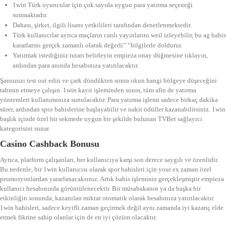
1win Türk oyuncular için çok sayıda uygun para yatırma seçeneği
sunmaktadır.
Dahası, şirket, ilgili lisans yetkilileri tarafından denetlenmektedir.
Türk kullanıcılar ayrıca maçların canlı yayınlarını weil izleyebilir, bu ag bahis
kararlarını gerçek zamanlı olarak değerli” “bilgilerle doldurur.
Yatırmak istediğiniz tutarı belirleyin empieza onay düğmesine tıklayın,
ardından para anında hesabınıza yatırılacaktır.
Şansınızı test out edin ve çark döndükten sonra okun hangi bölgeye düşeceğini
tahmin etmeye çalışın. 1win kayıt işleminden sonra, tüm afin de yatırma
yöntemleri kullanımınıza sunulacaktır. Para yatırma işlemi sadece birkaç dakika
sürer, ardından spor bahislerine başlayabilir ve nakit ödüller kazanabilirsiniz. 1win
başlık içinde özel bir sekmede uygun bir şekilde bulunan TVBet sağlayıcı
kategorisini sunar.
Casino Cashback Bonusu
Ayrıca, platform çalışanları, her kullanıcıya karşı son derece saygılı ve özenlidir.
Bu nedenle, bir 1win kullanıcısı olarak spor bahisleri için your ex zaman özel
promosyonlardan yararlanacaksınız. Artık bahis işleminiz gerçekleşmiştir empieza
kullanıcı hesabınızda görüntülenecektir. Bir müsabakanın ya da başka bir
etkinliğin sonunda, kazanılan miktar otomatik olarak hesabınıza yatırılacaktır.
1win bahisleri, sadece keyifli zaman geçirmek değil aynı zamanda iyi kazanç elde
etmek fikrine sahip olanlar için de en iyi çözüm olacaktır.