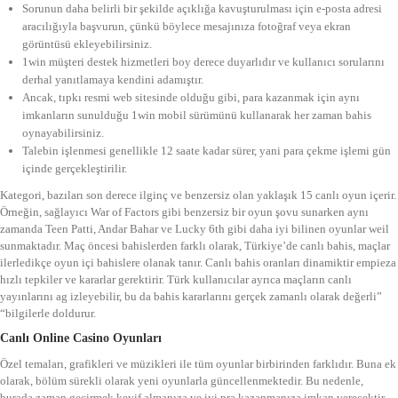
Sorunun daha belirli bir şekilde açıklığa kavuşturulması için e-posta adresi
aracılığıyla başvurun, çünkü böylece mesajınıza fotoğraf veya ekran
görüntüsü ekleyebilirsiniz.
1win müşteri destek hizmetleri boy derece duyarlıdır ve kullanıcı sorularını
derhal yanıtlamaya kendini adamıştır.
Ancak, tıpkı resmi web sitesinde olduğu gibi, para kazanmak için aynı
imkanların sunulduğu 1win mobil sürümünü kullanarak her zaman bahis
oynayabilirsiniz.
Talebin işlenmesi genellikle 12 saate kadar sürer, yani para çekme işlemi gün
içinde gerçekleştirilir.
Kategori, bazıları son derece ilginç ve benzersiz olan yaklaşık 15 canlı oyun içerir.
Örneğin, sağlayıcı War of Factors gibi benzersiz bir oyun şovu sunarken aynı
zamanda Teen Patti, Andar Bahar ve Lucky 6th gibi daha iyi bilinen oyunlar weil
sunmaktadır. Maç öncesi bahislerden farklı olarak, Türkiye’de canlı bahis, maçlar
ilerledikçe oyun içi bahislere olanak tanır. Canlı bahis oranları dinamiktir empieza
hızlı tepkiler ve kararlar gerektirir. Türk kullanıcılar ayrıca maçların canlı
yayınlarını ag izleyebilir, bu da bahis kararlarını gerçek zamanlı olarak değerli”
“bilgilerle doldurur.
Canlı Online Casino Oyunları
Özel temaları, grafikleri ve müzikleri ile tüm oyunlar birbirinden farklıdır. Buna ek
olarak, bölüm sürekli olarak yeni oyunlarla güncellenmektedir. Bu nedenle,
burada zaman geçirmek keyif almanıza ve iyi pra kazanmanıza imkan verecektir.