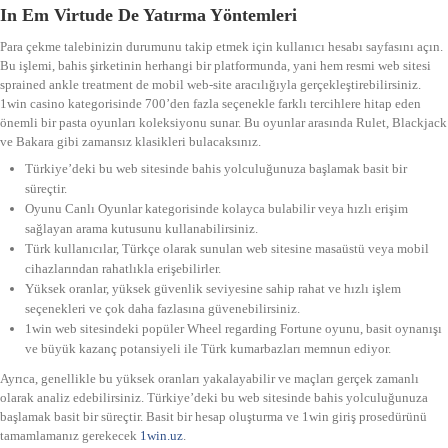
In Em Virtude De Yatırma Yöntemleri
Para çekme talebinizin durumunu takip etmek için kullanıcı hesabı sayfasını açın.
Bu işlemi, bahis şirketinin herhangi bir platformunda, yani hem resmi web sitesi
sprained ankle treatment de mobil web-site aracılığıyla gerçekleştirebilirsiniz.
1win casino kategorisinde 700’den fazla seçenekle farklı tercihlere hitap eden
önemli bir pasta oyunları koleksiyonu sunar. Bu oyunlar arasında Rulet, Blackjack
ve Bakara gibi zamansız klasikleri bulacaksınız.
Türkiye’deki bu web sitesinde bahis yolculuğunuza başlamak basit bir
süreçtir.
Oyunu Canlı Oyunlar kategorisinde kolayca bulabilir veya hızlı erişim
sağlayan arama kutusunu kullanabilirsiniz.
Türk kullanıcılar, Türkçe olarak sunulan web sitesine masaüstü veya mobil
cihazlarından rahatlıkla erişebilirler.
Yüksek oranlar, yüksek güvenlik seviyesine sahip rahat ve hızlı işlem
seçenekleri ve çok daha fazlasına güvenebilirsiniz.
1win web sitesindeki popüler Wheel regarding Fortune oyunu, basit oynanışı
ve büyük kazanç potansiyeli ile Türk kumarbazları memnun ediyor.
Ayrıca, genellikle bu yüksek oranları yakalayabilir ve maçları gerçek zamanlı
olarak analiz edebilirsiniz. Türkiye’deki bu web sitesinde bahis yolculuğunuza
başlamak basit bir süreçtir. Basit bir hesap oluşturma ve 1win giriş prosedürünü
tamamlamanız gerekecek
1win.uz
.