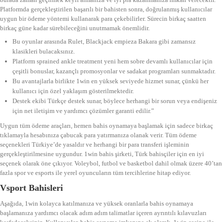
Platformda gerçekleştirilen başarılı bir bahisten sonra, doğrulanmış kullanıcılar
uygun bir ödeme yöntemi kullanarak para çekebilirler. Sürecin birkaç saatten
birkaç güne kadar sürebileceğini unutmamak önemlidir.
Bu oyunlar arasında Rulet, Blackjack empieza Bakara gibi zamansız
klasikleri bulacaksınız.
Platform sprained ankle treatment yeni hem sobre devamlı kullanıcılar için
çeşitli bonuslar, kazançlı promosyonlar ve sadakat programları sunmaktadır.
Bu avantajlarla birlikte 1win en yüksek seviyede hizmet sunar, çünkü her
kullanıcı için özel yaklaşım gösterilmektedir.
Destek ekibi Türkçe destek sunar, böylece herhangi bir sorun veya endişeniz
için net iletişim ve yardımcı çözümler garanti edilir.”
Uygun tüm ödeme araçları, hemen bahis oynamaya başlamak için sadece birkaç
tıklamayla hesabınıza çabucak para yatırmanıza olanak verir. Tüm ödeme
seçenekleri Türkiye’de yasaldır ve herhangi bir para transferi işleminin
gerçekleştirilmesine uygundur. 1win bahis şirketi, Türk bahisçiler için en iyi
seçenek olarak öne çıkıyor. Voleybol, futbol ve basketbol dahil olmak üzere 40’tan
fazla spor ve esports ile yerel oyuncuların tüm tercihlerine hitap ediyor.
Vsport Bahisleri
Aşağıda, 1win kolayca katılmanıza ve yüksek oranlarla bahis oynamaya
başlamanıza yardımcı olacak adım adım talimatlar içeren ayrıntılı kılavuzları