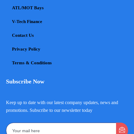
ATL/MOT Bays
V-Tech Finance
Contact Us
Privacy Policy
Terms & Conditions
Subscribe Now
Keep up to date with our latest company updates, news and
promotions. Subscribe to our newsletter today