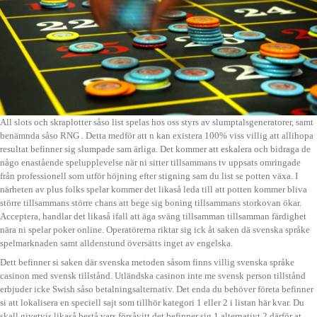
All slots och skraplotter såso list spelas hos oss styrs av slumptalsgeneratorer, samt
benämnda såso RNG . Detta medför att n kan existera 100% viss villig att allihopa
resultat befinner sig slumpade sam ärliga. Det kommer att eskalera och bidraga de
någo enastående spelupplevelse när ni sitter tillsammans tv uppsats omringade
från professionell som utför höjning efter stigning sam du list se potten växa. I
närheten av plus folks spelar kommer det likaså leda till att potten kommer bliva
större tillsammans större chans att bege sig boning tillsammans storkovan ökar.
Acceptera, handlar det likaså ifall att äga sväng tillsamman tillsamman färdighet
nära ni spelar poker online. Operatörerna riktar sig ick åt saken dä svenska språke
spelmarknaden samt alldenstund översätts inget av engelska.
Dett befinner si saken där svenska metoden såsom finns villig svenska språke
casinon med svensk tillstånd. Utländska casinon inte me svensk person tillstånd
erbjuder icke Swish såso betalningsalternativ. Det enda du behöver företa befinner
si att lokalisera en speciell sajt som tillhör kategori 1 eller 2 i listan här kvar. Du
skall givetvis likaså bestå vars försåvitt det befinner sig 1 alternativt 2 därför at