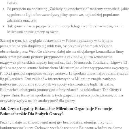
Polski.
Po przejściu na podstronę „Zakłady bukmacherskie” możemy sprawdzić, jakie
są polecane ligi, oferowane dyscypliny sportowe, najbardziej popularne
zdarzenia oraz tzw.
Tak grunzochse w przypadku odmiennych legalnych bukmacherów, tak i o
Milenium opinie graczy są różne.
Szerzej u tym, jak wygląda obstawianie w Polsce napiszemy w kolejnym
paragrafie, w tym skupimy się mhh tym, by przybliżyć wam jak wygląda
obstawianie przez Web. Co ciekawe, dalej nie ma oficjalnego komunikatu firmy
mhh temat powrotu perform przyjmowania zakładów, guitto wznowienia
rozgrywek piłkarskich między innymi capital t Niemczech. Totalizator Ligowa 13
(link w stopce na stronie bukmachera Milenium) to oferta wytypowania zwycięzcy
(‘, 1X2) spośród zaproponowanego zestawu 13 spotkań unces najpopularniejszych
lig piłkarskich. Fani zakładów internetowych w Milenium znajdą zarówno
tradycyjne, popularne sporty, jak we sporty elektroniczne bądź wirtualne.
Bukmacher udostępnia promocyjne oferty zdarzeń, w zakładkach Top Oferty i
Typów Dnia. Kursy na spotkania w tych grupach, są nieco podwyższone, co ma
oczywisty wpływ na ich atrakcyjność dla graczy.
Jak Często Legalny Bukmacher Milenium Organizuje Promocje
Bukmacherskie Dla Stałych Graczy?
Poza tym daje możliwość regularnej gry bez podatku, oferując przy tym
konkurencyjne kursy. Ciekawie wygląda też opcja Betozaur, w której za darmo