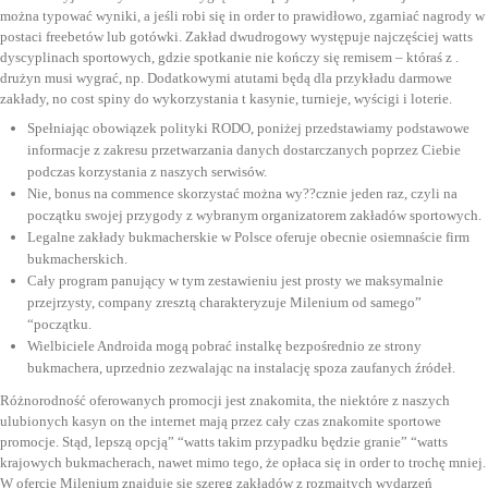
można typować wyniki, a jeśli robi się in order to prawidłowo, zgarniać nagrody w
postaci freebetów lub gotówki. Zakład dwudrogowy występuje najczęściej watts
dyscyplinach sportowych, gdzie spotkanie nie kończy się remisem – któraś z .
drużyn musi wygrać, np. Dodatkowymi atutami będą dla przykładu darmowe
zakłady, no cost spiny do wykorzystania t kasynie, turnieje, wyścigi i loterie.
Spełniając obowiązek polityki RODO, poniżej przedstawiamy podstawowe
informacje z zakresu przetwarzania danych dostarczanych poprzez Ciebie
podczas korzystania z naszych serwisów.
Nie, bonus na commence skorzystać można wy??cznie jeden raz, czyli na
początku swojej przygody z wybranym organizatorem zakładów sportowych.
Legalne zakłady bukmacherskie w Polsce oferuje obecnie osiemnaście firm
bukmacherskich.
Cały program panujący w tym zestawieniu jest prosty we maksymalnie
przejrzysty, company zresztą charakteryzuje Milenium od samego”
“początku.
Wielbiciele Androida mogą pobrać instalkę bezpośrednio ze strony
bukmachera, uprzednio zezwalając na instalację spoza zaufanych źródeł.
Różnorodność oferowanych promocji jest znakomita, the niektóre z naszych
ulubionych kasyn on the internet mają przez cały czas znakomite sportowe
promocje. Stąd, lepszą opcją” “watts takim przypadku będzie granie” “watts
krajowych bukmacherach, nawet mimo tego, że opłaca się in order to trochę mniej.
W ofercie Milenium znajduje się szereg zakładów z rozmaitych wydarzeń