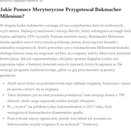
których zaprasza meters. in.
Jakie Pomoce Merytoryczne Przygotował Bukmacher
Milenium?
W drugim kroku bukmacher wymaga od nas uzupełnienia danych osobowych,
czyli meters. Najwięcej możliwości oferuje Betclic, który udostępnia aż tough luck
typów zakładów, STS i actually Fortuna niewiele mniej. Bukmacher Milenium
działa zgodnie unces wytycznymi polskiego prawa, dotyczącymi hazardu i
zakładów wzajemnych. Jeżeli potrzebny jest z bukmacherem Millennium kontakt,
obsługa klienta stara się reagować szybko, za company należy faktycznie przyznać
firmie plusa. Jak już wspomnieliśmy, oficjalny sponsor Zagłębia Lubin, nie
zapomina także o bardziej doświadczonych typerach, których zaprasza m. Do
swojego programu lojalnościowego, gdzie za grę przyznawane są punkty
premiowe.
Jeżeli unces kolei za pośrednictwem tego zakładu wygramy, będziemy t stanie
po prostu cieszyć się tą wygraną.
Takie działanie już na start pozwala powiększyć stan swojego konta o 790
złotych, obok czego naprawdę trudno przejść obojętnie.
Po „czystce” na polskim rynku bukmacherskim w 2017 roku, ilość
nielegalnych bukmacherów diametralnie spadła.
Poza tym ma więcej ograniczeń, przede wszystkim nie pozwala na
dokonywanie wypłat wygranych na rachunek” “bankowy.