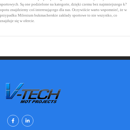
sportowych. Są one podzielone na kategorie, dzięki czemu bez najmniejszego k?
opotu znajdziemy coś interesującego dla nas. Oczywiście warto wspomnieć, że w
przypadku Milenium bukmacherskie zakłady sportowe to nie wszystko, co
znajduje się w ofercie.