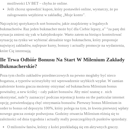
możliwości LV BET – chyba że online.
Jeśli chcesz sprawdzić kupon, który postawiłeś online, wystarczy, że po
zalogowaniu wejdziesz w zakładkę „Moje konto”.
Najczęściej spotykanych sort bonusów, jakie znajdziemy u legalnych
bukmacherów. Raz jeden bukmacher może być dla Ciebie lepszy, a” “za parę dni
sytuacja zmieni się yak w kalejdoskopie. Warto zatem na bieżąco kontrolować
sytuację na rynku we wybierać aktualnie tego bukmachera, który proponuje
najwięcej zakładów, najlepsze kursy, bonusy i actually promocje na wydarzenia,
które Cię interesują.
Ile Trwa Odbiór Bonusu Na Start W Milenium Zakłady
Bukmacherskie?
Poza tym chollo zakładów przedmeczowych na pewno mogłaby być nieco
bogatsza, a typerów ucieszyłoby też wprowadzenie szybkich wypłat. W zamian
założenie konta gracza możemy otrzymać od bukmachera Milenium bonus
powitalny, a new ściślej – cały pakiet bonusów. Aby mieć szansę z . nich
skorzystać, nale?y zaznaczyć podczas rejestracji konta on the particular internet
opcję, potwierdzającą chęć otrzymania bonusów. Pierwszy bonus Milenium in
order to bonus od depozytu 100%, który polega na tym, że kwota pierwszej wpłaty
nowego gracza zostaje podwojona. Godziny otwarcia Milenium różnią się to
zależności od dnia tygodnia i actually really poszczególnych punktów sprzedaży.
O milionów fanów, którzy z kolei przekładają się em aktywnych graczy.