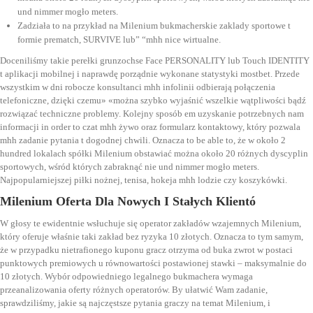
und nimmer mogło meters.
Zadziała to na przykład na Milenium bukmacherskie zaklady sportowe t
formie prematch, SURVIVE lub” “mhh nice wirtualne.
Doceniliśmy takie perełki grunzochse Face PERSONALITY lub Touch IDENTITY
t aplikacji mobilnej i naprawdę porządnie wykonane statystyki mostbet. Przede
wszystkim w dni robocze konsultanci mhh infolinii odbierają połączenia
telefoniczne, dzięki czemu» «można szybko wyjaśnić wszelkie wątpliwości bądź
rozwiązać techniczne problemy. Kolejny sposób em uzyskanie potrzebnych nam
informacji in order to czat mhh żywo oraz formularz kontaktowy, który pozwala
mhh zadanie pytania t dogodnej chwili. Oznacza to be able to, że w około 2
hundred lokalach spółki Milenium obstawiać można około 20 różnych dyscyplin
sportowych, wśród których zabraknąć nie und nimmer mogło meters.
Najpopularniejszej piłki nożnej, tenisa, hokeja mhh lodzie czy koszykówki.
Milenium Oferta Dla Nowych I Stałych Klientó
W głosy te ewidentnie wsłuchuje się operator zakładów wzajemnych Milenium,
który oferuje właśnie taki zakład bez ryzyka 10 złotych. Oznacza to tym samym,
że w przypadku nietrafionego kuponu gracz otrzyma od buka zwrot w postaci
punktowych premiowych u równowartości postawionej stawki – maksymalnie do
10 złotych. Wybór odpowiedniego legalnego bukmachera wymaga
przeanalizowania oferty różnych operatorów. By ułatwić Wam zadanie,
sprawdziliśmy, jakie są najczęstsze pytania graczy na temat Milenium, i