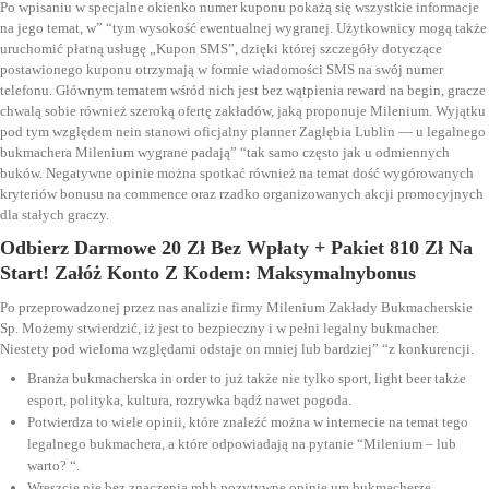
Po wpisaniu w specjalne okienko numer kuponu pokażą się wszystkie informacje
na jego temat, w” “tym wysokość ewentualnej wygranej. Użytkownicy mogą także
uruchomić płatną usługę „Kupon SMS”, dzięki której szczegóły dotyczące
postawionego kuponu otrzymają w formie wiadomości SMS na swój numer
telefonu. Głównym tematem wśród nich jest bez wątpienia reward na begin, gracze
chwalą sobie również szeroką ofertę zakładów, jaką proponuje Milenium. Wyjątku
pod tym względem nein stanowi oficjalny planner Zagłębia Lublin — u legalnego
bukmachera Milenium wygrane padają” “tak samo często jak u odmiennych
buków. Negatywne opinie można spotkać również na temat dość wygórowanych
kryteriów bonusu na commence oraz rzadko organizowanych akcji promocyjnych
dla stałych graczy.
Odbierz Darmowe 20 Zł Bez Wpłaty + Pakiet 810 Zł Na
Start! Załóż Konto Z Kodem: Maksymalnybonus
Po przeprowadzonej przez nas analizie firmy Milenium Zakłady Bukmacherskie
Sp. Możemy stwierdzić, iż jest to bezpieczny i w pełni legalny bukmacher.
Niestety pod wieloma względami odstaje on mniej lub bardziej” “z konkurencji.
Branża bukmacherska in order to już także nie tylko sport, light beer także
esport, polityka, kultura, rozrywka bądź nawet pogoda.
Potwierdza to wiele opinii, które znaleźć można w internecie na temat tego
legalnego bukmachera, a które odpowiadają na pytanie “Milenium – lub
warto? “.
Wreszcie nie bez znaczenia mhh pozytywne opinie um bukmacherze