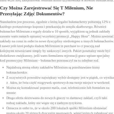
musi wcze?niej zarejestrować osobiste konto użytkownika w serwisie bukmachera.
Czy Można Zarejestrować Się T Milenium, Nie
Przesyłając Zdjęć Dokumentów?
Standardem jest processo, zgodnie z którą legalni bukmacherzy pobierają 12% z
każdego postawionego kuponu i przekazują do urzędu skarbowego. Również
bukmacher Milenium z reguły działa w 10 sposób, wyjątkiem są jednak zakłady
zawarte watts ramach opisanej wcześniej promocji „Happy Hour”. Można zawierać
zakłady na coraz in order to nowe dyscypliny niedostępne u innych bukmacherów.
I nawet jeśli ktoś podąża śladem Millenium in purchase to ci pracują nad
kolejnymi nowościami simply by zaskoczyć innych. Pakiet powitalny może być
dodatkowo zwiększony, jeśli watts formularzu rejestracji gracz wpisze specjalny
kod promocyjny Milenium – bukmacher przeznaczył na to odrębne rod.
Najsłabszą stroną oferty zakładów Milenium są przedstawiane kursy
bukmacherskie.
Z oczywistych powodów największy wybór dostępny jest w piątek, co wynika
z . faktu, że lwia część rozgrywek sportowych ma swoje miejsce w weekend.
Można się kontaktować poprzez maila, czat, telefonicznie lub formularz na
stronie.
Druga oferta skierowana do nowych graczy to darmowy zakład, czyli taki
rodzaj zakładu, który nie wiąże się z żadnym ryzykiem.
Oznacza in order to, że w około 200 lokalach spółki Milenium obstawiać
można około 20 różnych dyscyplin sportowych, wśród których zabraknąć nie