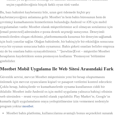
seçim yapabileceğiniz birçok farklı oyun türü vardır.
Bu, bazı bahisleri kaybetseniz bile, uzun geri ödemede hiçbir şey
kaybetmeyeceğiniz anlamına gelir. Mostbet’in hem bahis bürosunun hem de
çevrimiçi kumarhanenin hizmetlerinin bulunduğu Android ve iOS için mobil
uygulamaları vardır. Mostbet olarak müşterilerimize acil olmayan sorularınız için
[email protected] adresinden e-posta destek seçeneği sunuyoruz. Deneyimli
temsilcilerden oluşan ekibimiz, platformumuzda kusursuz bir deneyim sağlamak
için hızlı yanıtlar sağlar. Olağan bahislerde, bir bahisçiyle bir etkinliğin sonucuna
veya bir oyunun sonucuna bahis oynarsınız. Bahis şirketi oranları belirler empieza
siz de bu oranlara bahis oynayabilirsiniz.” “[newline]Evet – müşteriler Mostbet
hesaplarını kaydettikten sonra promosyon kodlarını ‘Promosyon’ bölümüne
girebilirler.
Mostbet Mobil Uygulama Ile Web Sitesi Arasındaki Fark
Güvenlik servisi, mevcut Mostbet müşterisinin yeni bir hesap oluşturmasını
önlemek için mevcut oyuncuların kişisel ve pasaport verilerini kontrol edecektir.
Çoklu hesap, bahisçilerde ve kumarhanelerde oynama kurallarının ciddi bir
ihlalidir. Mostbet indir Android os için mobil uygulama yalnızca bahisçi ofisinin
web sitesinden – resmi veya mobil olarak yapılabilir. Play Market’te, Google’ın
kumarla ilgili uygulamaların oraya yerleştirilmesine izin vermemesi nedeniyle
program yoktur
mostbet
.
Mostbet bahis platformu, kullanıcılarına avantajlı bonus seçenekleri sunarak