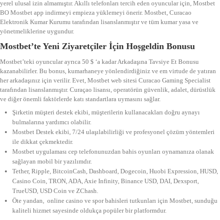
yerel ulusal izin almamıştır. Akıllı telefonları tercih eden oyuncular için, Mostbet
BO Mostbet app indirmeyi empieza yüklemeyi önerir. Mostbet, Curacao
Elektronik Kumar Kurumu tarafından lisanslanmıştır ve tüm kumar yasa ve
yönetmeliklerine uygundur.
Mostbet’te Yeni Ziyaretçiler İçin Hoşgeldin Bonusu
Mostbet’teki oyuncular ayrıca 50 $ ‘a kadar Arkadaşına Tavsiye Et Bonusu
kazanabilirler. Bu bonus, kumarhaneye yönlendirdiğiniz ve em virtude de yatıran
her arkadaşınız için verilir. Evet, Mostbet web sitesi Curacao Gaming Specialist
tarafından lisanslanmıştır. Curaçao lisansı, operatörün güvenlik, adalet, dürüstlük
ve diğer önemli faktörlerde katı standartlara uymasını sağlar.
Şirketin müşteri destek ekibi, müşterilerin kullanacakları doğru aynayı
bulmalarına yardımcı olabilir.
Mostbet Destek ekibi, 7/24 ulaşılabilirliği ve profesyonel çözüm yöntemleri
ile dikkat çekmektedir.
Mostbet uygulaması cep telefonunuzdan bahis oyunları oynamanıza olanak
sağlayan mobil bir yazılımdır.
Tether, Ripple, BitcoinCash, Dashboard, Dogecoin, Huobi Expression, HUSD,
Casino Coin, TRON, ADA, Axie Infinity, Binance USD, DAI, Dexsport,
TrueUSD, USD Coin ve ZChash.
Öte yandan, online casino ve spor bahisleri tutkunları için Mostbet, sunduğu
kaliteli hizmet sayesinde oldukça popüler bir platformdur.