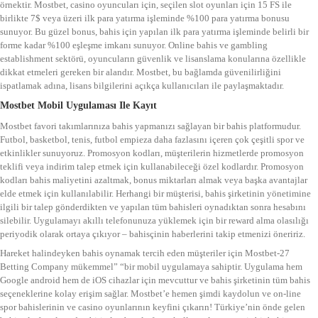
örnektir. Mostbet, casino oyuncuları için, seçilen slot oyunları için 15 FS ile
birlikte 7$ veya üzeri ilk para yatırma işleminde %100 para yatırma bonusu
sunuyor. Bu güzel bonus, bahis için yapılan ilk para yatırma işleminde belirli bir
forme kadar %100 eşleşme imkanı sunuyor. Online bahis ve gambling
establishment sektörü, oyuncuların güvenlik ve lisanslama konularına özellikle
dikkat etmeleri gereken bir alandır. Mostbet, bu bağlamda güvenilirliğini
ispatlamak adına, lisans bilgilerini açıkça kullanıcıları ile paylaşmaktadır.
Mostbet Mobil Uygulaması Ile Kayıt
Mostbet favori takımlarınıza bahis yapmanızı sağlayan bir bahis platformudur.
Futbol, basketbol, tenis, futbol empieza daha fazlasını içeren çok çeşitli spor ve
etkinlikler sunuyoruz. Promosyon kodları, müşterilerin hizmetlerde promosyon
teklifi veya indirim talep etmek için kullanabileceği özel kodlardır. Promosyon
kodları bahis maliyetini azaltmak, bonus miktarları almak veya başka avantajlar
elde etmek için kullanılabilir. Herhangi bir müşterisi, bahis şirketinin yönetimine
ilgili bir talep gönderdikten ve yapılan tüm bahisleri oynadıktan sonra hesabını
silebilir. Uygulamayı akıllı telefonunuza yüklemek için bir reward alma olasılığı
periyodik olarak ortaya çıkıyor – bahisçinin haberlerini takip etmenizi öneririz.
Hareket halindeyken bahis oynamak tercih eden müşteriler için Mostbet-27
Betting Company mükemmel” “bir mobil uygulamaya sahiptir. Uygulama hem
Google android hem de iOS cihazlar için mevcuttur ve bahis şirketinin tüm bahis
seçeneklerine kolay erişim sağlar. Mostbet’e hemen şimdi kaydolun ve on-line
spor bahislerinin ve casino oyunlarının keyfini çıkarın! Türkiye’nin önde gelen