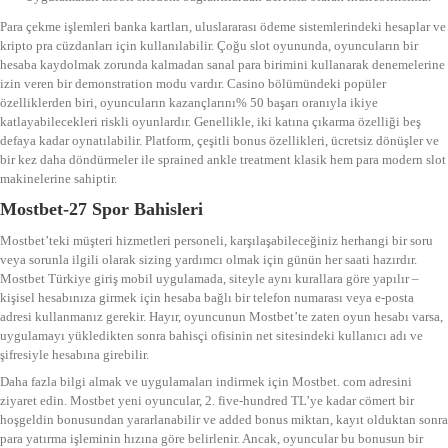
Para çekme işlemleri banka kartları, uluslararası ödeme sistemlerindeki hesaplar ve
kripto pra cüzdanları için kullanılabilir. Çoğu slot oyununda, oyuncuların bir
hesaba kaydolmak zorunda kalmadan sanal para birimini kullanarak denemelerine
izin veren bir demonstration modu vardır. Casino bölümündeki popüler
özelliklerden biri, oyuncuların kazançlarını% 50 başarı oranıyla ikiye
katlayabilecekleri riskli oyunlardır. Genellikle, iki katına çıkarma özelliği beş
defaya kadar oynatılabilir. Platform, çeşitli bonus özellikleri, ücretsiz dönüşler ve
bir kez daha döndürmeler ile sprained ankle treatment klasik hem para modern slot
makinelerine sahiptir.
Mostbet-27 Spor Bahisleri
Mostbet’teki müşteri hizmetleri personeli, karşılaşabileceğiniz herhangi bir soru
veya sorunla ilgili olarak sizing yardımcı olmak için günün her saati hazırdır.
Mostbet Türkiye giriş mobil uygulamada, siteyle aynı kurallara göre yapılır –
kişisel hesabınıza girmek için hesaba bağlı bir telefon numarası veya e-posta
adresi kullanmanız gerekir. Hayır, oyuncunun Mostbet’te zaten oyun hesabı varsa,
uygulamayı yükledikten sonra bahisçi ofisinin net sitesindeki kullanıcı adı ve
şifresiyle hesabına girebilir.
Daha fazla bilgi almak ve uygulamaları indirmek için Mostbet. com adresini
ziyaret edin. Mostbet yeni oyuncular, 2. five-hundred TL’ye kadar cömert bir
hoşgeldin bonusundan yararlanabilir ve added bonus miktarı, kayıt olduktan sonra
para yatırma işleminin hızına göre belirlenir. Ancak, oyuncular bu bonusun bir