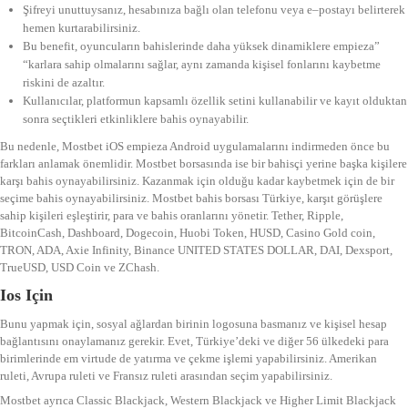
Şifreyi unuttuysanız, hesabınıza bağlı olan telefonu veya e–postayı belirterek
hemen kurtarabilirsiniz.
Bu benefit, oyuncuların bahislerinde daha yüksek dinamiklere empieza”
“karlara sahip olmalarını sağlar, aynı zamanda kişisel fonlarını kaybetme
riskini de azaltır.
Kullanıcılar, platformun kapsamlı özellik setini kullanabilir ve kayıt olduktan
sonra seçtikleri etkinliklere bahis oynayabilir.
Bu nedenle, Mostbet iOS empieza Android uygulamalarını indirmeden önce bu
farkları anlamak önemlidir. Mostbet borsasında ise bir bahisçi yerine başka kişilere
karşı bahis oynayabilirsiniz. Kazanmak için olduğu kadar kaybetmek için de bir
seçime bahis oynayabilirsiniz. Mostbet bahis borsası Türkiye, karşıt görüşlere
sahip kişileri eşleştirir, para ve bahis oranlarını yönetir. Tether, Ripple,
BitcoinCash, Dashboard, Dogecoin, Huobi Token, HUSD, Casino Gold coin,
TRON, ADA, Axie Infinity, Binance UNITED STATES DOLLAR, DAI, Dexsport,
TrueUSD, USD Coin ve ZChash.
Ios Için
Bunu yapmak için, sosyal ağlardan birinin logosuna basmanız ve kişisel hesap
bağlantısını onaylamanız gerekir. Evet, Türkiye’deki ve diğer 56 ülkedeki para
birimlerinde em virtude de yatırma ve çekme işlemi yapabilirsiniz. Amerikan
ruleti, Avrupa ruleti ve Fransız ruleti arasından seçim yapabilirsiniz.
Mostbet ayrıca Classic Blackjack, Western Blackjack ve Higher Limit Blackjack