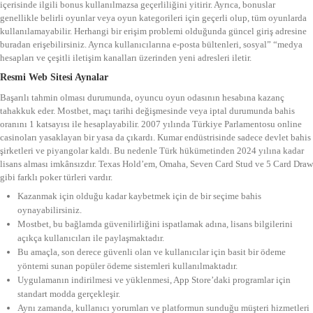
içerisinde ilgili bonus kullanılmazsa geçerliliğini yitirir. Ayrıca, bonuslar
genellikle belirli oyunlar veya oyun kategorileri için geçerli olup, tüm oyunlarda
kullanılamayabilir. Herhangi bir erişim problemi olduğunda güncel giriş adresine
buradan erişebilirsiniz. Ayrıca kullanıcılarına e-posta bültenleri, sosyal” “medya
hesapları ve çeşitli iletişim kanalları üzerinden yeni adresleri iletir.
Resmi Web Sitesi Aynalar
Başarılı tahmin olması durumunda, oyuncu oyun odasının hesabına kazanç
tahakkuk eder. Mostbet, maçı tarihi değişmesinde veya iptal durumunda bahis
oranını 1 katsayısı ile hesaplayabilir. 2007 yılında Türkiye Parlamentosu online
casinoları yasaklayan bir yasa da çıkardı. Kumar endüstrisinde sadece devlet bahis
şirketleri ve piyangolar kaldı. Bu nedenle Türk hükümetinden 2024 yılına kadar
lisans alması imkânsızdır. Texas Hold’em, Omaha, Seven Card Stud ve 5 Card Draw
gibi farklı poker türleri vardır.
Kazanmak için olduğu kadar kaybetmek için de bir seçime bahis
oynayabilirsiniz.
Mostbet, bu bağlamda güvenilirliğini ispatlamak adına, lisans bilgilerini
açıkça kullanıcıları ile paylaşmaktadır.
Bu amaçla, son derece güvenli olan ve kullanıcılar için basit bir ödeme
yöntemi sunan popüler ödeme sistemleri kullanılmaktadır.
Uygulamanın indirilmesi ve yüklenmesi, App Store’daki programlar için
standart modda gerçekleşir.
Aynı zamanda, kullanıcı yorumları ve platformun sunduğu müşteri hizmetleri