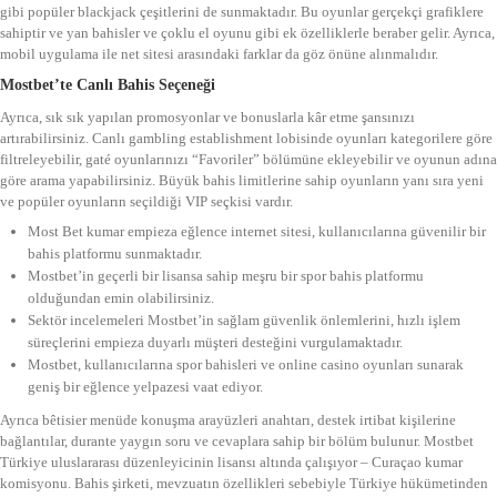
gibi popüler blackjack çeşitlerini de sunmaktadır. Bu oyunlar gerçekçi grafiklere
sahiptir ve yan bahisler ve çoklu el oyunu gibi ek özelliklerle beraber gelir. Ayrıca,
mobil uygulama ile net sitesi arasındaki farklar da göz önüne alınmalıdır.
Mostbet’te Canlı Bahis Seçeneği
Ayrıca, sık sık yapılan promosyonlar ve bonuslarla kâr etme şansınızı
artırabilirsiniz. Canlı gambling establishment lobisinde oyunları kategorilere göre
filtreleyebilir, gaté oyunlarınızı “Favoriler” bölümüne ekleyebilir ve oyunun adına
göre arama yapabilirsiniz. Büyük bahis limitlerine sahip oyunların yanı sıra yeni
ve popüler oyunların seçildiği VIP seçkisi vardır.
Most Bet kumar empieza eğlence internet sitesi, kullanıcılarına güvenilir bir
bahis platformu sunmaktadır.
Mostbet’in geçerli bir lisansa sahip meşru bir spor bahis platformu
olduğundan emin olabilirsiniz.
Sektör incelemeleri Mostbet’in sağlam güvenlik önlemlerini, hızlı işlem
süreçlerini empieza duyarlı müşteri desteğini vurgulamaktadır.
Mostbet, kullanıcılarına spor bahisleri ve online casino oyunları sunarak
geniş bir eğlence yelpazesi vaat ediyor.
Ayrıca bêtisier menüde konuşma arayüzleri anahtarı, destek irtibat kişilerine
bağlantılar, durante yaygın soru ve cevaplara sahip bir bölüm bulunur. Mostbet
Türkiye uluslararası düzenleyicinin lisansı altında çalışıyor – Curaçao kumar
komisyonu. Bahis şirketi, mevzuatın özellikleri sebebiyle Türkiye hükümetinden