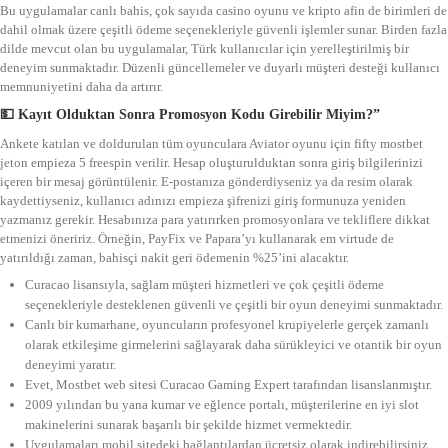
Bu uygulamalar canlı bahis, çok sayıda casino oyunu ve kripto afin de birimleri de
dahil olmak üzere çeşitli ödeme seçenekleriyle güvenli işlemler sunar. Birden fazla
dilde mevcut olan bu uygulamalar, Türk kullanıcılar için yerelleştirilmiş bir
deneyim sunmaktadır. Düzenli güncellemeler ve duyarlı müşteri desteği kullanıcı
memnuniyetini daha da artırır.
💵 Kayıt Olduktan Sonra Promosyon Kodu Girebilir Miyim?”
Ankete katılan ve doldurulan tüm oyunculara Aviator oyunu için fifty mostbet
jeton empieza 5 freespin verilir. Hesap oluşturulduktan sonra giriş bilgilerinizi
içeren bir mesaj görüntülenir. E-postanıza gönderdiyseniz ya da resim olarak
kaydettiyseniz, kullanıcı adınızı empieza şifrenizi giriş formunuza yeniden
yazmanız gerekir. Hesabınıza para yatırırken promosyonlara ve tekliflere dikkat
etmenizi öneririz. Örneğin, PayFix ve Papara’yı kullanarak em virtude de
yatırıldığı zaman, bahisçi nakit geri ödemenin %25’ini alacaktır.
Curacao lisansıyla, sağlam müşteri hizmetleri ve çok çeşitli ödeme
seçenekleriyle desteklenen güvenli ve çeşitli bir oyun deneyimi sunmaktadır.
Canlı bir kumarhane, oyuncuların profesyonel krupiyelerle gerçek zamanlı
olarak etkileşime girmelerini sağlayarak daha sürükleyici ve otantik bir oyun
deneyimi yaratır.
Evet, Mostbet web sitesi Curacao Gaming Expert tarafından lisanslanmıştır.
2009 yılından bu yana kumar ve eğlence portalı, müşterilerine en iyi slot
makinelerini sunarak başarılı bir şekilde hizmet vermektedir.
Uygulamaları mobil sitedeki bağlantılardan ücretsiz olarak indirebilirsiniz.