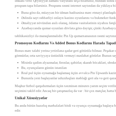
imkanı verir. Qeydiyyat zamanı valyutanı seçə bilərsiniz, bundan sonr
proqram tapa bilərsiniz. Proqramı rəsmi internet saytından da yükləyə bil
Buna görə də, müəyyən bir idman hadisəsinə mərc etməyi planlaşdır
Əslində sayt rəhbərliyi onlayn kazino oyunlarını və bukmeker funks
Əməliyyat növündən asılı olaraq, ödəmə vasitələrinin siyahısı fərqlə
Azərbaycanda qumar oyunları dövlətə görə dəyişir, çünki Azərbaycan
təhlükəsizliyi ilə maraqlanmalıdır. Pin Up qumarxanasının rəsmi saytın
Promosyon Kodlarını Və Added Bonus Kodlarını Harada Tapader
Bonus mərc tələbi yerinə yetirilənə qədər geri götürülə bilməz. Peşəka
görmürlər, orta səviyyəyə üstünlük verməyi məsləhət görürlər. Bunun say
Misirdə qədim əlyazmalar, fironlar, qəbirlər, skarab böcəkləri, sfenks
Bu, oyunçuların günün istənilən
Real pul üçün oynamağa başlamaq üçün əvvəlcə Pin Upwards kazi
Bununla yeni başlayanlar uduzduqları məbləği geri ala və geri qazan
Məşhur futbol qarşıdurmaları üçün təxminən minutes yarım seçim veril
seçimini təklif edir. Ancaq bir çatışmazlıq da var : bir çox matçlar, hətta 
Unikal Xüsusiyyətlər
Bu anda bütün hazırlıq mərhələləri bitdi və oyunçu oynamağa başlaya bil
edir.