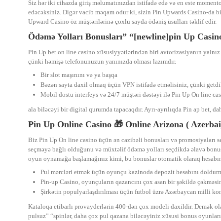
Siz hər iki cihazda giriş məlumatınızdan istifadə edə və en este momento 
edəcəksiniz. Digər vacib məqam odur ki, sizin Pin Upwards Casino-da bi
Upward Casino öz müştərilərinə çoxlu sayda ödəniş üsulları təklif edir.
Ödəmə Yolları Bonusları” “[newline]pin Up Casin
Pin Up bet on line casino xüsusiyyətlərindən biri avtorizasiyanın yalnız 
çünki həmişə telefonunuzun yanınızda olması lazımdır.
Bir slot maşınını və ya başqa
Bəzən sayta daxil olmaq üçün VPN istifadə etməlisiniz, çünki getd
Mobil dostu interfeys və 24/7 müştəri dəstəyi ilə Pin Up On line c
ala biləcəyi bir digital qurumda tapacaqdır. Ayrı-ayrılıqda Pin ap bet, 
Pin Up Online Casino 🎁 Online Arizona ( Azerbai
Biz Pin Up On line casino üçün ən cazibəli bonusları və promosiyaları 
seçməyə bağlı olduğunu və müxtəlif ödəmə yolları seçdikdə əlavə bonus
oyun oynamağa başlamağınız kimi, bu bonuslar otomatik olaraq hesabın
Pul mərcləri etmək üçün oyunçu kazinoda depozit hesabını doldurma
Pin-up Casino, oyunçuların qazancını çox asan bir şəkildə çəkməsin
Şirkətin populyarlaşdırılması üçün futbol üzrə Azərbaycan milli kom
Kataloqa etibarlı provayderlərin 400-dən çox modeli daxildir. Demək ol
pulsuz” “spinlər, daha çox pul qazana biləcəyiniz xüsusi bonus oyunları 