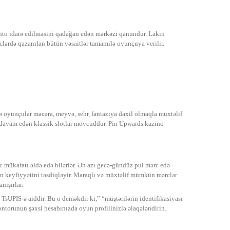
mento idarə edilməsini qadağan edən mərkəzi qanundur. Lakin
rclərdə qazanılan bütün vəsaitlər tamamilə oyunçuya verilir.
klə oyunçular macəra, meyvə, sehr, fantaziya daxil olmaqla müxtəlif
ə davam edən klassik slotlar mövcuddur. Pin Upwards kazino
c mükafatı əldə edə bilərlər. Ən azı gecə-gündüz pul mərc edə
ərin keyfiyyətini təsdiqləyir. Maraqlı və müxtəlif mümkün mərclər
nışırlar.
sUPIS-ə aiddir. Bu o deməkdir ki,” “müştərilərin identifikasiyası
torunun şəxsi hesabınızda oyun profilinizlə əlaqələndirin.