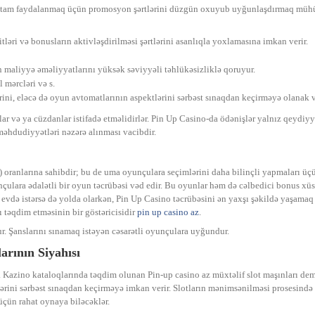
dən tam faydalanmaq üçün promosyon şərtlərini düzgün oxuyub uyğunlaşdırmaq mühü
ləri və bonusların aktivləşdirilməsi şərtlərini asanlıqla yoxlamasına imkan verir.
n maliyyə əməliyyatlarını yüksək səviyyəli təhlükəsizliklə qoruyur.
 mərcləri və s.
rini, eləcə də oyun avtomatlarının aspektlərini sərbəst sınaqdan keçirməyə olanak v
lar və ya cüzdanlar istifadə etməlidirlər. Pin Up Casino-da ödənişlər yalnız qeyd
hdudiyyətləri nəzərə alınması vacibdir.
 oranlarına sahibdir; bu de uma oyunçulara seçimlərini daha bilinçli yapmaları üçü
çulara ədalətli bir oyun təcrübəsi vəd edir. Bu oyunlar həm də cəlbedici bonus xüsus
r evdə istərsə də yolda olarkən, Pin Up Casino təcrübəsini ən yaxşı şəkildə yaşama
 təqdim etməsinin bir göstəricisidir
pin up casino az
.
ur. Şanslarını sınamaq istəyən cəsarətli oyunçulara uyğundur.
arının Siyahısı
z. Kazino kataloqlarında təqdim olunan Pin-up casino az müxtəlif slot maşınları demo
tlərini sərbəst sınaqdan keçirməyə imkan verir. Slotların mənimsənilməsi prosesin
üçün rahat oynaya biləcəklər.