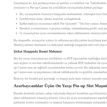
Unutmayın ki, hər promosyonun öz şərtləri və tələbləri var. Təkliflər
yenilənir və Pin-up Casino bu yenilikləri oyunçularla dərhal paylaşır.
Bu, oyunçuların lisenziya haqqında məlumatları, ödənişlər üzrə limit
Gördüyünüz kimi, idman mərcləri yerləşdirmək
Şəffaf maliyyə siyasətinə sahib Pin Upwards” “On line casino, bütü
Hesabın yoxlanılması, e-poçtun təsdiqi, tamamlanmış profil, real pul
O, ziyarətçilərə oyun avtomatlarının idarə edilməsinin xüsusiyyətlə
Bu məqsədlə, oyunçular yalnız öz adlarına qeydiyyatdan keçirilmiş kart
Əməliyyatların minimum və maksimal məbləği haqqında mövcud olan mə
Şirkət Haqqında Rəsmi Məlumat
Her bir oyun özünəməxsus özelliklere və RTP (qaytarılan məbləğin faizi)
nun seçkin və sevilən təkliflərindəndir və yüksək RTP nisbətləri ilə oyun
up Casino-nun ən rəğbətli oyunlarından birinə çevirir. Bu imkanlar, istə
up Casino-nun oyunçularına yüksək təhlükəsizlik və gizlilik standartları
İkincisi, bir hesaba pul qoymağı və həqiqi pula mərc etməyi nəzərdə tut
Azərbaycanlılar Üçün Ən Yaxşı Pin-up Slot Maşınl
Burada dostlarla əylənə, rahat valyutada depozit hesabları aça bilərsini
idarə edilməsinin xüsusiyyətlərini, eləcə də oyun avtomatlarının aspek
şərtlərini yerinə yetirməklə və əmanət balansını doldurmaqla əylənmək 