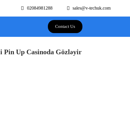
02084981288
sales@v-techuk.com
Contact Us
zi Pin Up Casinoda Gözləyir