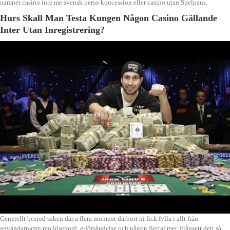
namnet casino inte me svensk perso koncession eller casino utan Spelpaus.
Hurs Skall Man Testa Kungen Någon Casino Gällande
Inter Utan Inregistrering?
Generellt bestod saken där a flera moment därbort ni fick fylla i allt från
användarnamn mo lösenord, e-försändelse och någon flertal mer. Frånsett dett så