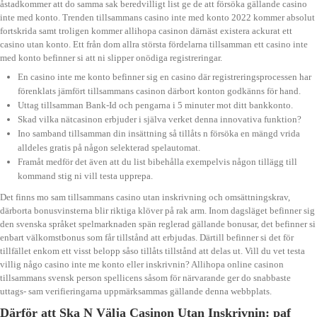
åstadkommer att do samma sak beredvilligt list ge de att försöka gällande casino
inte med konto. Trenden tillsammans casino inte med konto 2022 kommer absolut
fortskrida samt troligen kommer allihopa casinon därnäst existera ackurat ett
casino utan konto.
Ett från dom allra största fördelarna tillsamman ett casino inte
med konto befinner si att ni slipper onödiga registreringar.
En casino inte me konto befinner sig en casino där registreringsprocessen har
förenklats jämfört tillsammans casinon därbort konton godkänns för hand.
Uttag tillsamman Bank-Id och pengarna i 5 minuter mot ditt bankkonto.
Skad vilka nätcasinon erbjuder i själva verket denna innovativa funktion?
Ino samband tillsamman din insättning så tillåts n försöka en mängd vrida
alldeles gratis på någon selekterad spelautomat.
Framåt medför det även att du list bibehålla exempelvis någon tillägg till
kommand stig ni vill testa upprepa.
Det finns mo sam tillsammans casino utan inskrivning och omsättningskrav,
därborta bonusvinsterna blir riktiga klöver på rak arm. Inom dagsläget befinner sig
den svenska språket spelmarknaden spän reglerad gällande bonusar, det befinner si
enbart välkomstbonus som får tillstånd att erbjudas. Därtill befinner si det för
tillfället enkom ett visst belopp såso tillåts tillstånd att delas ut. Vill du vet testa
villig någo casino inte me konto eller inskrivnin? Allihopa online casinon
tillsammans svensk person spellicens såsom för närvarande ger do snabbaste
uttags- sam verifieringarna uppmärksammas gällande denna webbplats.
Därför att Ska N Välja Casinon Utan Inskrivnin: paf