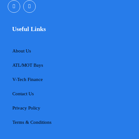
Useful Links
About Us
ATL/MOT Bays
V-Tech Finance
Contact Us
Privacy Policy
Terms & Conditions