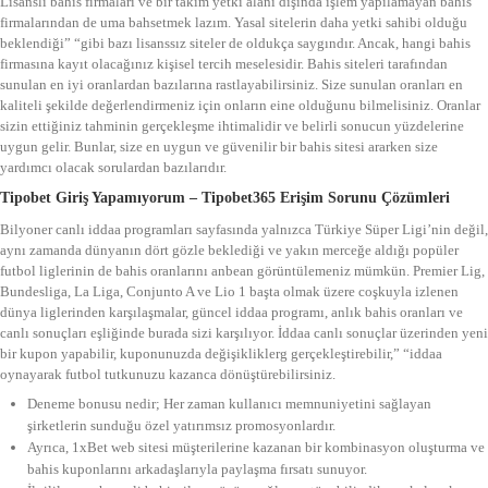
Lisanslı bahis firmaları ve bir takım yetki alanı dışında işlem yapılamayan bahis
firmalarından de uma bahsetmek lazım. Yasal sitelerin daha yetki sahibi olduğu
beklendiği” “gibi bazı lisanssız siteler de oldukça saygındır. Ancak, hangi bahis
firmasına kayıt olacağınız kişisel tercih meselesidir. Bahis siteleri tarafından
sunulan en iyi oranlardan bazılarına rastlayabilirsiniz. Size sunulan oranları en
kaliteli şekilde değerlendirmeniz için onların eine olduğunu bilmelisiniz. Oranlar
sizin ettiğiniz tahminin gerçekleşme ihtimalidir ve belirli sonucun yüzdelerine
uygun gelir. Bunlar, size en uygun ve güvenilir bir bahis sitesi ararken size
yardımcı olacak sorulardan bazılarıdır.
Tipobet Giriş Yapamıyorum – Tipobet365 Erişim Sorunu Çözümleri
Bilyoner canlı iddaa programları sayfasında yalnızca Türkiye Süper Ligi’nin değil,
aynı zamanda dünyanın dört gözle beklediği ve yakın merceğe aldığı popüler
futbol liglerinin de bahis oranlarını anbean görüntülemeniz mümkün. Premier Lig,
Bundesliga, La Liga, Conjunto A ve Lio 1 başta olmak üzere coşkuyla izlenen
dünya liglerinden karşılaşmalar, güncel iddaa programı, anlık bahis oranları ve
canlı sonuçları eşliğinde burada sizi karşılıyor. İddaa canlı sonuçlar üzerinden yeni
bir kupon yapabilir, kuponunuzda değişikliklerg gerçekleştirebilir,” “iddaa
oynayarak futbol tutkunuzu kazanca dönüştürebilirsiniz.
Deneme bonusu nedir; Her zaman kullanıcı memnuniyetini sağlayan
şirketlerin sunduğu özel yatırımsız promosyonlardır.
Ayrıca, 1xBet web sitesi müşterilerine kazanan bir kombinasyon oluşturma ve
bahis kuponlarını arkadaşlarıyla paylaşma fırsatı sunuyor.