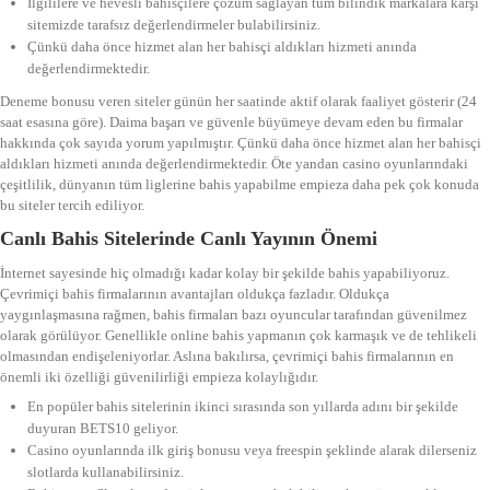
İlgililere ve hevesli bahisçilere çözüm sağlayan tüm bilindik markalara karşı
sitemizde tarafsız değerlendirmeler bulabilirsiniz.
Çünkü daha önce hizmet alan her bahisçi aldıkları hizmeti anında
değerlendirmektedir.
Deneme bonusu veren siteler günün her saatinde aktif olarak faaliyet gösterir (24
saat esasına göre). Daima başarı ve güvenle büyümeye devam eden bu firmalar
hakkında çok sayıda yorum yapılmıştır. Çünkü daha önce hizmet alan her bahisçi
aldıkları hizmeti anında değerlendirmektedir. Öte yandan casino oyunlarındaki
çeşitlilik, dünyanın tüm liglerine bahis yapabilme empieza daha pek çok konuda
bu siteler tercih ediliyor.
Canlı Bahis Sitelerinde Canlı Yayının Önemi
İnternet sayesinde hiç olmadığı kadar kolay bir şekilde bahis yapabiliyoruz.
Çevrimiçi bahis firmalarının avantajları oldukça fazladır. Oldukça
yaygınlaşmasına rağmen, bahis firmaları bazı oyuncular tarafından güvenilmez
olarak görülüyor. Genellikle online bahis yapmanın çok karmaşık ve de tehlikeli
olmasından endişeleniyorlar. Aslına bakılırsa, çevrimiçi bahis firmalarının en
önemli iki özelliği güvenilirliği empieza kolaylığıdır.
En popüler bahis sitelerinin ikinci sırasında son yıllarda adını bir şekilde
duyuran BETS10 geliyor.
Casino oyunlarında ilk giriş bonusu veya freespin şeklinde alarak dilerseniz
slotlarda kullanabilirsiniz.