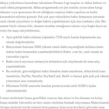
dünya yıldızlarını barındıran takımların Premier Ligi maçları ve iddaa bülteni ve
canlı iddaa programında. Iddaa programında yer joe oranlar, oyunculara hangi
takımın veya sporcunun favori olduğunu empieza bahis yapılırsa ne kadar
kazanabileceklerini gösterir. Pek çok spor etkinlikleri bahis firmasının sitesinde
canlı olarak yayınlanır ve doğru bahisi yapabilmeniz için size yardımcı olur. Her
zaman böyle olmasa bile, durante azından tuttuğunuz takımı veya başka heyecan
verici bir maçı izleyebilirsiniz.
Aynı şekilde bahis reklamı yapmakta 7258 sayılı kanun kapsamında suç
olarak değerlendirilir.
Bünyesinde bulunan 5000 yüksek oranlı bahis seçeneğinde kullanıcıların
risksiz bahis fırsatından yararlanabildikleri Bahis. com’da, canlı olarak da
yatırımlar yapılır.
Bahis sitesi sayısının artmasıyla dolandırıcılık olaylarında de uma artış
yaşanmaktadır.
Bu nedenle, güvendiğimiz bahis firmaları daim transferine, debit/kredi kartı
transferine, PayPal, Neteller, PaySafeCard, Skrill ve bunun gibi pek çok ödeme
yöntemine izin vermektedir.
Minimum %100 oranında sunulan promosyonlar artık %500’e kadar
yükselmektedir.
Casino sitelerinde lisans genellikle curacao dan alınır ve bu alınması en kolay
lisans türüdür. Güvenilir on line casino sitelerini bulmak istiyorsanız Malta lisanslı
Avrupa sitelerini tercih etmeniz hem paranızı hem oyun keyfinizi güvende tutar.