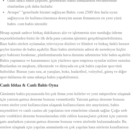
Olası farklı bahis çeşitleri, geleneksel bahis firmalarının envanterinde
olanlardan çok daha fazladır.
Avrupa” “genelinde hizmet sağlayan Bahis. com 2500’den fazla oyun
sağlayıcısı ile kullanıcılarımıza deneyim sunan firmamızın en yeni yüzü
bahis. com bahis sitesidir.
Hesap açmak sadece birkaç dakikanızı alır ve işletmenin size sunduğu ödeme
seçeneklerinden birisi ile ilk defa para yatırma işlemini gerçekleştirebilirsiniz.
Bazı bahis siteleri oylamalar, televizyon dizileri ve filmleri ve birkaç farklı benzer
şeyler üzerine de bahis açabilir. Bazı bahis sitelerinin adresi de neredeyse hiçbir
şeyi bahissiz bırakmaz; platformlarında hava durumu tahminine bile bahis açabilir.
Bahis yapmanız ve kazanmanız için yüzlerce spor empieza oyunlar sizlere sunulur.
Bunlardan en meşhuru, ülkemizde ve dünyada en çok bahis yapılan spor türü
futboldur. Bunun yanı sıra, at yarışları, boks, basketbol, voleybol, güreş ve diğer
spor dallarına de uma rahatça bahis yapabilirsiniz.
Canlı Iddaa & Canlı Bahis Oyna
Günümüz bahis piyasasında bir çok firma yeni kitleler ve yeni müşterilere ulaşmak
için yatırım şartsız deneme bonusu vermektedir. Yatırım şartsız deneme bonusu
veren siteler yeni kullanıcılara ulaşarak kullanıcıların site arayüzünü, bahis
seçenekleri ve canlı casino alt yapılarını test etmelerine olanak sağlar. Çoğu web
site verdikleri deneme bonuslarından elde edilen kazançların çekimi için yatırım
şartı ararlarken yatırım şartsız deneme bonusu veren sitelerde bulunmaktadır. Bu
sitelere ulaşmak için yapılan aramalarda en çok yapılan hata sitelerin kurallarının