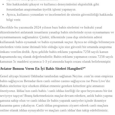
Site hakkındaki şikayet ve kullanıcı deneyimlerini ekşisözlük gibi
forumlardan araştırmadan üyelik işlemi yapmayın.
Ayrıca, kullanıcı yorumları ve incelemeleri de sitenin güvenilirliği hakkında
bilgi verir.
Öncelikle bu yazımızda 2024 yılının bazı bahis sitelerini ve hukuki yasal
düzenlemeleri anlatarak insanların yasadışı bahis sitelerinde oyun oynamaması ve
oynatmamasını sağlamaktır. Çünkü; ülkemizde yasa dışı sitelerinin adresi
kullanarak bahis oynamak ve bahis oynatmak suçtur. Ayrıca ne olduğu bilinmeyen
sitelerden virüs inme ihtimali bile olduğu için size güvenli bir ortamda araştırma
imkanı verelim dedik. Aynı şekilde bahis reklamı yapmakta 7258 sayılı kanun
kapsamında suç olarak değerlendirilir. Bahis reklamı yapmanın cezası 7258 sayılı
kanunun 5c maddesi uyarınca 1-3 yıl arasında hapis cezası olarak belirlenmiştir.
Aviator Bonusu Veren En İyi Bahis Siteleri Hangileri?”
Genel altyapı hizmeti Oddradar tarafından sağlanan Neyine. com’in oran empieza
bahis sağlayıcısı Betradar iken canlı online casino sağlayıcısı ise Press Live’dır.
Bahis sitelerine üye olurken dikkat etmeniz gereken kriterlere göz atmanızı
öneriyoruz. Iddaa’nın canlı bahis / canlı iddaa özelliği ile spor heyecanını bir üst
seviyeye taşıyın! Branş farketmeksizin maçlar devam ederken, anlık bahis yapma
şansına sahip olun ve canlı iddaa ile bahis yaparak saniyeler içinde ikramiye
kazanma şansı yakalayın. Canlı iddaa programını ziyaret ederek canlı maçlara
online olarak iddaa oynayabilir ve maçları canlı iddaa’dan takip edebilirsiniz.