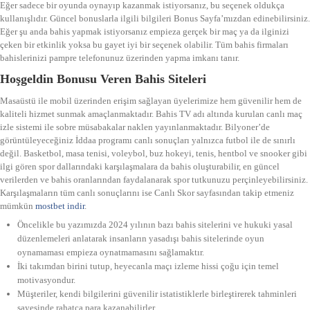
Eğer sadece bir oyunda oynayıp kazanmak istiyorsanız, bu seçenek oldukça
kullanışlıdır. Güncel bonuslarla ilgili bilgileri Bonus Sayfa’mızdan edinebilirsiniz.
Eğer şu anda bahis yapmak istiyorsanız empieza gerçek bir maç ya da ilginizi
çeken bir etkinlik yoksa bu gayet iyi bir seçenek olabilir. Tüm bahis firmaları
bahislerinizi pampre telefonunuz üzerinden yapma imkanı tanır.
Hoşgeldin Bonusu Veren Bahis Siteleri
Masaüstü ile mobil üzerinden erişim sağlayan üyelerimize hem güvenilir hem de
kaliteli hizmet sunmak amaçlanmaktadır. Bahis TV adı altında kurulan canlı maç
izle sistemi ile sobre müsabakalar naklen yayınlanmaktadır. Bilyoner’de
görüntüleyeceğiniz İddaa programı canlı sonuçları yalnızca futbol ile de sınırlı
değil. Basketbol, masa tenisi, voleybol, buz hokeyi, tenis, hentbol ve snooker gibi
ilgi gören spor dallarındaki karşılaşmalara da bahis oluşturabilir, en güncel
verilerden ve bahis oranlarından faydalanarak spor tutkunuzu perçinleyebilirsiniz.
Karşılaşmaların tüm canlı sonuçlarını ise Canlı Skor sayfasından takip etmeniz
mümkün
mostbet indir
.
Öncelikle bu yazımızda 2024 yılının bazı bahis sitelerini ve hukuki yasal
düzenlemeleri anlatarak insanların yasadışı bahis sitelerinde oyun
oynamaması empieza oynatmamasını sağlamaktır.
İki takımdan birini tutup, heyecanla maçı izleme hissi çoğu için temel
motivasyondur.
Müşteriler, kendi bilgilerini güvenilir istatistiklerle birleştirerek tahminleri
sayesinde rahatça para kazanabilirler.