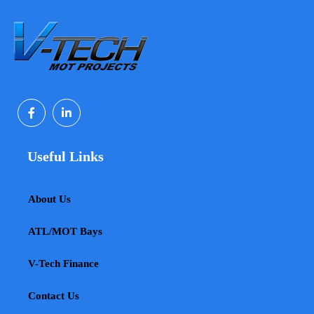
Useful Links
About Us
ATL/MOT Bays
V-Tech Finance
Contact Us