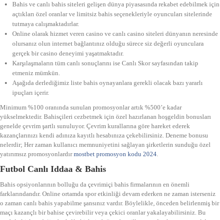
Bahis ve canlı bahis siteleri gelişen dünya piyasasında rekabet edebilmek için
açtıkları özel oranlar ve limitsiz bahis seçenekleriyle oyuncuları sitelerinde
tutmaya calışmaktadırlar.
Online olarak hizmet veren casino ve canlı casino siteleri dünyanın neresinde
olursanız olun internet bağlantınız olduğu sürece siz değerli oyunculara
gerçek bir casino deneyimi yaşatmaktadır.
Karşılaşmaların tüm canlı sonuçlarını ise Canlı Skor sayfasından takip
etmeniz mümkün.
Aşağıda derlediğimiz liste bahis oynayanlara gerekli olacak bazı yararlı
ipuçları içerir.
Minimum %100 oranında sunulan promosyonlar artık %500’e kadar
yükselmektedir. Bahisçileri cezbetmek için özel hazırlanan hoşgeldin bonusları
genelde çevrim şartlı sunuluyor. Çevrim kurallarına göre hareket ederek
kazançlarınızı kendi adınıza kayıtlı hesabınıza çekebilirsiniz. Deneme bonusu
nelerdir; Her zaman kullanıcı memnuniyetini sağlayan şirketlerin sunduğu özel
yatırımsız promosyonlardır
mostbet promosyon kodu 2024
.
Futbol Canlı Iddaa & Bahis
Bahis opsiyonlarının bolluğu da çevrimiçi bahis firmalarının en önemli
farklarındandır. Online ortamda spor etkinliği devam ederken ne zaman isterseniz
o zaman canlı bahis yapabilme şansınız vardır. Böylelikle, önceden belirlenmiş bir
maçı kazançlı bir bahise çevirebilir veya çekici oranlar yakalayabilirsiniz. Bu